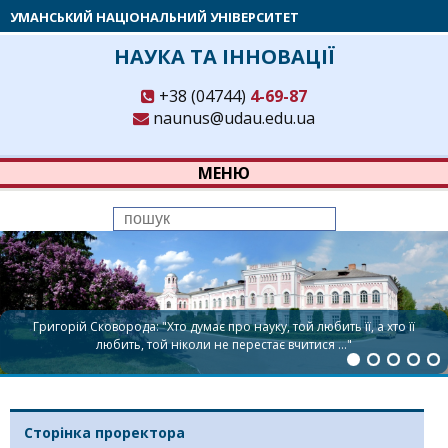
УМАНСЬКИЙ НАЦІОНАЛЬНИЙ УНІВЕРСИТЕТ
НАУКА ТА ІННОВАЦІЇ
+38 (04744)
4-69-87
naunus@udau.edu.ua
МЕНЮ
Григорій Сковорода: "Хто думає про науку, той любить її, а хто її
любить, той ніколи не перестає вчитися …"
Сторінка проректора