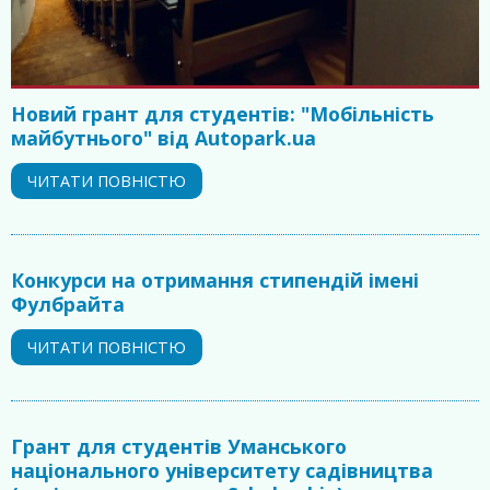
Новий грант для студентів: "Мобільність
майбутнього" від Autopark.ua
ЧИТАТИ ПОВНІСТЮ
Конкурси на отримання стипендій імені
Фулбрайта
ЧИТАТИ ПОВНІСТЮ
Грант для студентів Уманського
національного університету садівництва