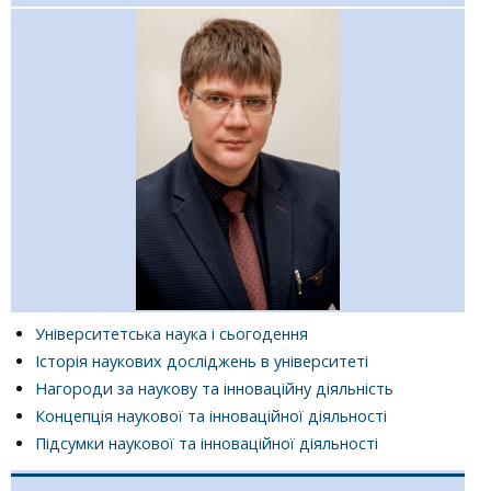
Іван Франко: "Добру науку приймай, хоч її від простого чуєш; злої ж
на ум не бери, хоч би й святий говорив"
Університетська наука і сьогодення
Історія наукових досліджень в університеті
Нагороди за наукову та інноваційну діяльність
Концепція наукової та інноваційної діяльності
Підсумки наукової та інноваційної діяльності