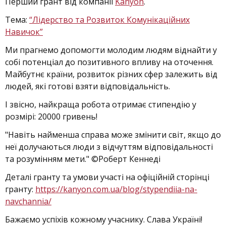
Перший грант від компанії
Kanyon
.
Тема:
“Лідерство та Розвиток Комунікаційних
Навичок”
Ми прагнемо допомогти молодим людям віднайти у
собі потенціал до позитивного впливу на оточення.
Майбутнє країни, розвиток різних сфер залежить від
людей, які готові взяти відповідальність.
І звісно, найкраща робота отримає стипендію у
розмірі: 20000 гривень!
"Навіть найменша справа може змінити світ, якщо до
неї долучаються люди з відчуттям відповідальності
та розумінням мети." ©Роберт Кеннеді
Деталі гранту та умови участі на офіційній сторінці
гранту:
https://kanyon.com.ua/blog/stypendiia-na-
navchannia/
Бажаємо успіхів кожному учаснику. Слава Україні!