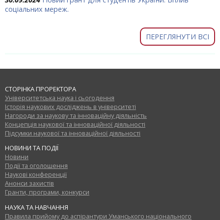
соціальних мереж.
ПЕРЕГЛЯНУТИ ВСІ
СТОРІНКА ПРОРЕКТОРА
Університетська наука і сьогодення
Історія наукових досліджень в університеті
Нагороди за наукову та інноваційну діяльність
Концепція наукової та інноваційної діяльності
Підсумки наукової та інноваційної діяльності
НОВИНИ ТА ПОДІЇ
Новини
Події та оголошення
Наукові конференції
Анонси захистів
Гранти, програми, конкурси
НАУКА ТА НАВЧАННЯ
Правила прийому до аспірантури Уманського національного