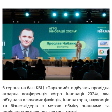
6 серпня на базі КВЦ «Парковий» відбулась провідна
аграрна конференція «Агро Інновації 2024», яка
об’єднала ключових фахівців, інноваторів, науковців
та бізнес-лідерів з метою обміну знаннями та
вирішення актуальних завдань галузі.