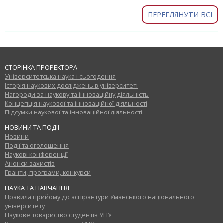
ПЕРЕГЛЯНУТИ ВСІ
СТОРІНКА ПРОРЕКТОРА
Університетська наука і сьогодення
Історія наукових досліджень в університеті
Нагороди за наукову та інноваційну діяльність
Концепція наукової та інноваційної діяльності
Підсумки наукової та інноваційної діяльності
НОВИНИ ТА ПОДІЇ
Новини
Події та оголошення
Наукові конференції
Анонси захистів
Гранти, програми, конкурси
НАУКА ТА НАВЧАННЯ
Правила прийому до аспірантури Уманського національного
університету
Наукове товариство студентів УНУ