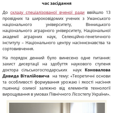
час засідання
До
складу спеціалізованої вченої ради
ввійшло 13
провідних та широковідомих учених з Уманського
національного університету, Вінницького
національного аграрного університету, Національної
академії аграрних наук, Селекційно-генетичного
інституту – Національного центру насіннєзнавства та
сортовивчення.
На порядок денний було винесено одне питання:
захист дисертації на здобуття наукового ступеня
доктора сільськогосподарських наук
Коновалова
Давида Віталійовича
на тему: «Теоретичні основи
та особливості формування урожаю і якості насіння
пшениці озимої залежно від елементів технології
вирощування в умовах Північного Лісостепу України».