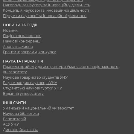
Нагороди за наукову та інноваційну діяльність
Концепція наукової та інноваційної діяльності
Підсумки наукової та інноваційної діяльності
НОВИНИ ТА ПОДІЇ
Новини
Події та оголошення
Наукові конференції
Анонси захистів
Гранти, програми, конкурси
НАУКА ТА НАВЧАННЯ
Правила прийому до аспірантури Уманського національного
університету
Наукове товариство студентів УНУ
Рада молодих науковців УНУ
Студентські наукові гуртки УНУ
Видання університету
ІНШІ САЙТИ
Уманський національний університет
Наукова бібліотека
Репозитарій
АСУ УНУ
Дистанційна освіта