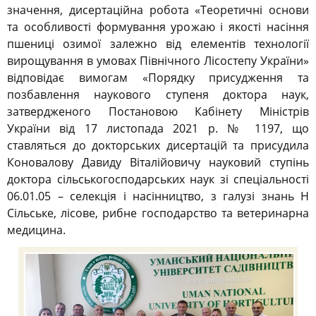
значення, дисертаційна робота «Теоретичні основи
та особливості формування урожаю і якості насіння
пшениці озимої залежно від елементів технології
вирощування в умовах Північного Лісостепу України»
відповідає вимогам «Порядку присудження та
позбавлення наукового ступеня доктора наук,
затвердженого Постановою Кабінету Міністрів
України від 17 листопада 2021 р. № 1197, що
ставляться до докторських дисертацій та присудила
Коновалову Давиду Віталійовичу науковий ступінь
доктора сільськогосподарських наук зі спеціальності
06.01.05 – селекція і насінництво, з галузі знань Н
Сільське, лісове, рибне господарство та ветеринарна
медицина.