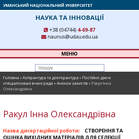
УМАНСЬКИЙ НАЦІОНАЛЬНИЙ УНІВЕРСИТЕТ
НАУКА ТА ІННОВАЦІЇ
+38 (04744)
4-69-87
naunus@udau.edu.ua
МЕНЮ
Головна
»
Аспірантура та докторантура
»
Постійно діючі
спеціалізовані вчені ради
»
Анонси захистів
»
Ракул Інна
Олександрівна
Ракул Інна Олександрівна
Назва дисертаційної роботи:
СТВОРЕННЯ ТА
ОЦІНКА ВИХІДНИХ МАТЕРІАЛІВ ДЛЯ СЕЛЕКЦІЇ