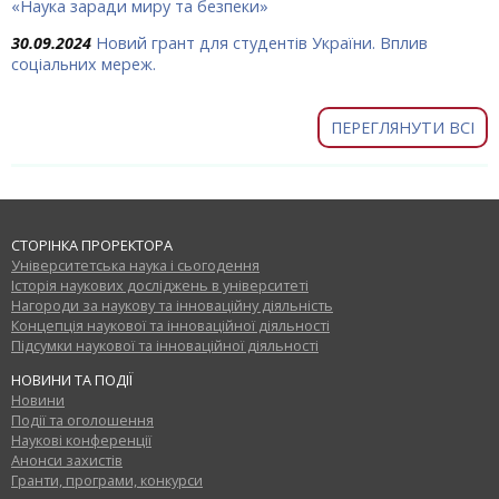
«Наука заради миру та безпеки»
30.09.2024
Новий грант для студентів України. Вплив
соціальних мереж.
ПЕРЕГЛЯНУТИ ВСІ
СТОРІНКА ПРОРЕКТОРА
Університетська наука і сьогодення
Історія наукових досліджень в університеті
Нагороди за наукову та інноваційну діяльність
Концепція наукової та інноваційної діяльності
Підсумки наукової та інноваційної діяльності
НОВИНИ ТА ПОДІЇ
Новини
Події та оголошення
Наукові конференції
Анонси захистів
Гранти, програми, конкурси