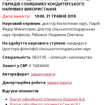
ГІБРИДІВ СОНЯШНИКУ КОНДИТЕРСЬКОГО
НАПРЯМКУ ВИКОРИСТАННЯ
Дата захисту:
10:00, 31 ТРАВНЯ 2018
Науковий керівник
: доктор біологічних наук, Парій
Федір Микитович, доктор сільськогосподарських
наук професор, Рябовол Людмила Олегівна
На здобуття наукового ступеня
: кандидата
(доктора філософії) сільськогосподарських наук
Спеціальність
: 06.01.05 – селекція і насінництво
Захист у СВР
: К 74.844.04
Автореферат
:
завантажити
Дисертаційна робота
:
завантажити
Відгуки опонентів
:
Відгук офіційного опонента Доронін В.А.
Відгук офіційного опонента Січкар В.І.