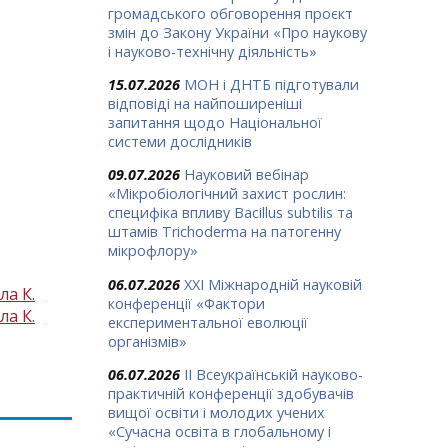
громадського обговорення проєкт
змін до Закону України «Про наукову
і науково-технічну діяльність»
15.07.2026
МОН і ДНТБ підготували
відповіді на найпоширеніші
запитання щодо Національної
системи дослідників
09.07.2026
Науковий вебінар
«Мікробіологічний захист рослин:
специфіка впливу Bacillus subtilis та
штамів Trichoderma на патогенну
мікрофлору»
06.07.2026
ХХІ Міжнародній науковій
ла К.
конференції «Фактори
ла К.
експериментальної еволюції
організмів»
06.07.2026
ІІ Всеукраїнській науково-
практичній конференції здобувачів
вищої освіти і молодих учених
«Сучасна освіта в глобальному і