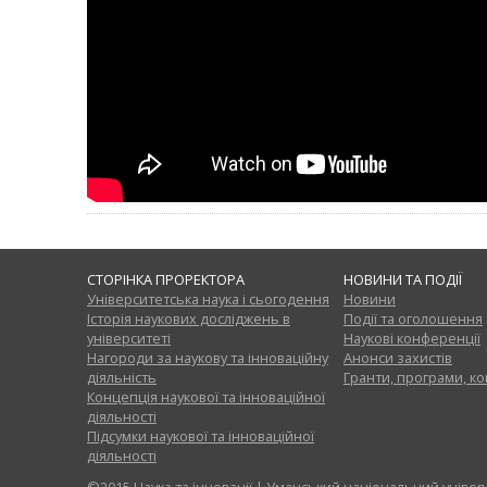
СТОРІНКА ПРОРЕКТОРА
НОВИНИ ТА ПОДІЇ
Університетська наука і сьогодення
Новини
Історія наукових досліджень в
Події та оголошення
університеті
Наукові конференції
Нагороди за наукову та інноваційну
Анонси захистів
діяльність
Гранти, програми, к
Концепція наукової та інноваційної
діяльності
Підсумки наукової та інноваційної
діяльності
©2015 Наука та інновації | Уманський національний уніве