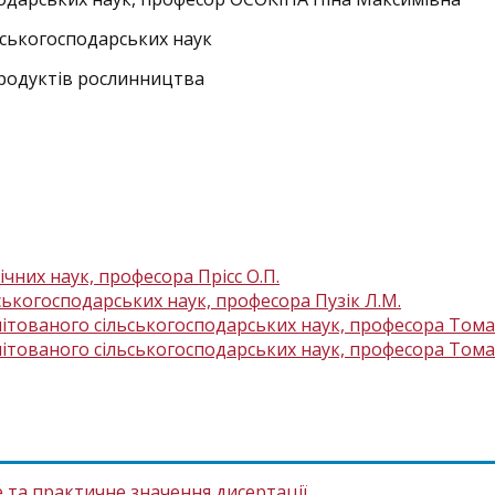
льськогосподарських наук
 продуктів рослинництва
чних наук, професора Прісс О.П.
ськогосподарських наук, професора Пузік Л.М.
літованого сільськогосподарських наук, професора Тома
літованого сільськогосподарських наук, професора Тома
 та практичне значення дисертації