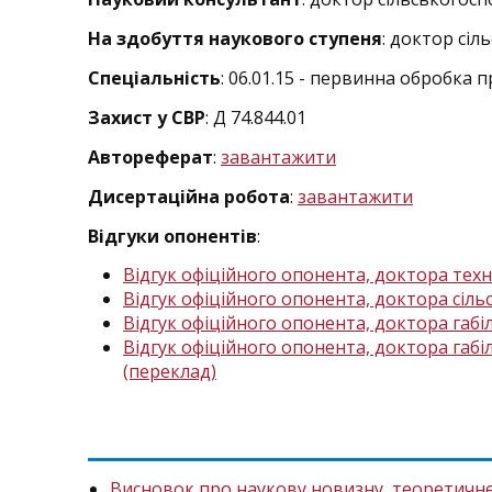
На здобуття наукового ступеня
: доктор сі
Спеціальність
: 06.01.15 - первинна обробка
Захист у СВР
: Д 74.844.01
Автореферат
:
завантажити
Дисертаційна робота
:
завантажити
Відгуки опонентів
:
Відгук офіційного опонента, доктора техні
Відгук офіційного опонента, доктора сіль
Відгук офіційного опонента, доктора габі
Відгук офіційного опонента, доктора габі
(переклад)
Висновок про наукову новизну, теоретичне