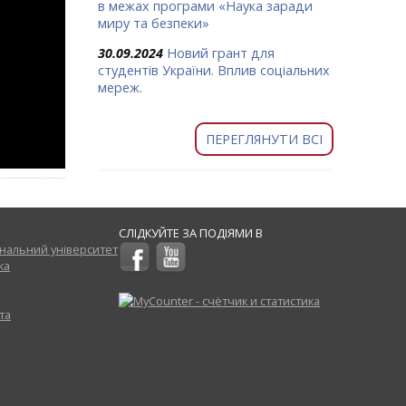
в межах програми «Наука заради
миру та безпеки»
30.09.2024
Новий грант для
студентів України. Вплив соціальних
мереж.
ПЕРЕГЛЯНУТИ ВСІ
СЛІДКУЙТЕ ЗА ПОДІЯМИ В
нальний університет
ка
та