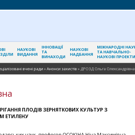
ІННОВАЦІЇ
МІЖНАРОДНІ НАУ
ОВІ
НАУКОВІ
НАУКОВІ
ТА
ТА НАВЧАЛЬНО-
ОЗДІЛИ
ВИДАННЯ
НАДБАННЯ
ВИНАХОДИ
НАУКОВІ ПРОЕКТ
еціалізовані вчені ради
»
Анонси захистів
»
ДРОЗД Ольга Олександрівна
вна
РІГАННЯ ПЛОДІВ ЗЕРНЯТКОВИХ КУЛЬТУР З
М ЕТИЛЕНУ
подарських наук, професор ОСОКІНА Ніна Максимівна