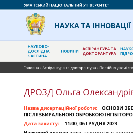
УМАНСЬКИЙ НАЦІОНАЛЬНИЙ УНІВЕРСИТЕТ
НАУКА ТА ІННОВАЦІЇ
НАУКОВО-
АСПІРАНТУРА ТА
НАУК
ДОСЛІДНА
НОВИНИ
ДОКТОРАНТУРА
ПІДР
ЧАСТИНА
Головна
»
Аспірантура та докторантура
»
Постійно діючі сп
ДРОЗД Ольга Олександрі
Назва дисертаційної роботи:
ОСНОВИ ЗБЕ
ПІСЛЯЗБИРАЛЬНОЮ ОБРОБКОЮ ІНГІБІТОРО
Дата захисту:
11:00, 06 ГРУДНЯ 2023
Науковий консультант
: доктор сільськогос