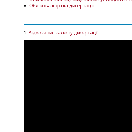
Облікова картка дисертації
1.
Відеозапис захисту дисертації