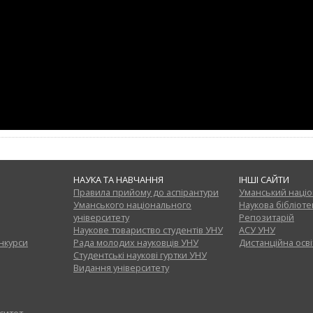
НАУКА ТА НАВЧАННЯ
ІНШІ САЙТИ
Правила прийому до аспірантури
Уманський націо
Уманського національного
Наукова бібліоте
університету
Репозитарій
Наукове товариство студентів УНУ
АСУ УНУ
онкурси
Рада молодих науковців УНУ
Дистанційна осві
Студентські наукові гуртки УНУ
Видання університету
рситет